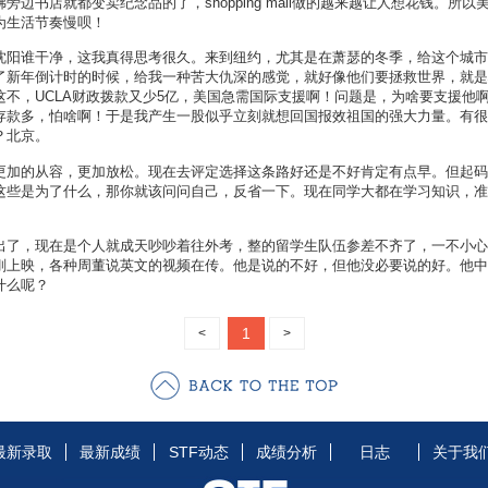
边书店就都变卖纪念品的了，shopping mall做的越来越让人想花钱。所
为生活节奏慢呗！
沈阳谁干净，这我真得思考很久。来到纽约，尤其是在萧瑟的冬季，给这个城市
了新年倒计时的时候，给我一种苦大仇深的感觉，就好像他们要拯救世界，就是
不，UCLA财政拨款又少5亿，美国急需国际支援啊！问题是，为啥要支援他
存款多，怕啥啊！于是我产生一股似乎立刻就想回国报效祖国的强大力量。有很
？北京。
更加的从容，更加放松。现在去评定选择这条路好还是不好肯定有点早。但起码
这些是为了什么，那你就该问问自己，反省一下。现在同学大都在学习知识，准
出了，现在是个人就成天吵吵着往外考，整的留学生队伍参差不齐了，一不小心
刚上映，各种周董说英文的视频在传。他是说的不好，但他没必要说的好。他中
什么呢？
1
<
>
最新录取
最新成绩
STF动态
成绩分析
日志
关于我