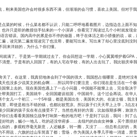
说，刚来美国也许会对很多东西不满，但渐渐的会习惯，喜欢上美国。但对于我
是点菜的时候，什么菜名都不认识，只能二呼呼地看着图片，边指边念上面不知
也许只是听的教授信手拈来的一个小演讲，你看完了阅读过几个小时就发现全都
的语言错误。国内高中的累是你不停的做题，终于在体活之前小骄傲的说，诶，
二遍，读完第二遍发现读完了也没用，要能写出来。写出来了却心里没底到没到
带不回来洋妞的，为什么？你们懂。
时间就满了。于是第一学期就过去了。你会回想这一学期，小心翼翼维护着GPA
说不清楚。于是有的人回国了，有的人宅在学校，有的人出去玩了。我比较庆幸
宿舍关了。在这里，我真切地体会到了中国的强大，我国想占领哪里，是绝对没
成天也没多少说英文的机会啊……所以同学们要注意，你们现在是生活在一个极
美国窜上去的。现在美国也遇上了一点小问题，中国能不能窜上去，完全取决于
全帮美国打工，美国就牛，全回国建设祖国，中国就牛。这个过会再说。在华人
两个女儿一个初三，一个5年级，都是美国出生，美国长大的。在波士顿，我主
镇里，即使是相当不错的镇，也都比较荒凉。所以孩子们天天早上上学，3点左
前很少回家的孩子实在有点接受不了。当然也有好的方面，比如假期多啊，旅游
你们去看看美国独立战争打响第一枪的地方吧！于是到了以后，我问：到了么？只
是全是好吃的，贼小一地儿，吃的还没华府多……去纽约的自由女神像，买个票排
么似的，参观程序毫无新意，人还贼多，转一圈，又没了……但总有点好的，美
的不用说，六旗的过山车简直了都；雪场，作为美国人冬季几乎唯一消遣，滑雪