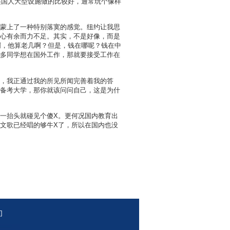
以美国人大型设施做的比较好，通常玩个像样
蒙上了一种特别落寞的感觉。纽约让我思
心有余而力不足。其实，不是好像，而是
啊，他算老几啊？但是，钱在哪呢？钱在中
多同学想在国外工作，那就要接受工作在
，我正通过我的所见所闻完善着我的答
备考大学，那你就该问问自己，这是为什
一抬头就碰见个傻X。更何况国内教育出
文歌已经唱的够牛X了，所以在国内也没
们