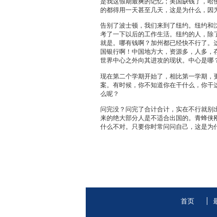
是我这假期最爽的记忆；美国缺钱了，哈佛旁
的都得用一天甚至几天，这是为什么，因
告别了波士顿，我们来到了纽约。纽约和
考了一下以后的工作生活。纽约的人，除
就是。哪有钱啊？加州都已经快不行了。这
国银行啊！中国地方大，资源多，人多，
世界中心之外向其进攻的现状。中心是哪
现在第二个学期开始了，相比第一学期，
案。有时候，你不知道你在干什么，你干
么呢？
问完没？问完了合计合计，实在不行就别
来的绝大部分人是不适合出国的。青蜂侠
什么不对。只要你时常问问自己，这是为
首页