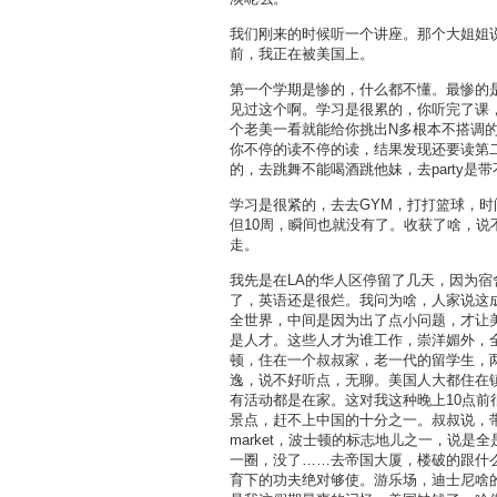
我们刚来的时候听一个讲座。那个大姐姐
前，我正在被美国上。
第一个学期是惨的，什么都不懂。最惨的
见过这个啊。学习是很累的，你听完了课，
个老美一看就能给你挑出N多根本不搭调
你不停的读不停的读，结果发现还要读第
的，去跳舞不能喝酒跳他妹，去party是
学习是很紧的，去去GYM，打打篮球，
但10周，瞬间也就没有了。收获了啥，
走。
我先是在LA的华人区停留了几天，因为
了，英语还是很烂。我问为啥，人家说这
全世界，中间是因为出了点小问题，才让
是人才。这些人才为谁工作，崇洋媚外，
顿，住在一个叔叔家，老一代的留学生，
逸，说不好听点，无聊。美国人大都住在
有活动都是在家。这对我这种晚上10点
景点，赶不上中国的十分之一。叔叔说，带
market，波士顿的标志地儿之一，说
一圈，没了……去帝国大厦，楼破的跟什
育下的功夫绝对够使。游乐场，迪士尼啥