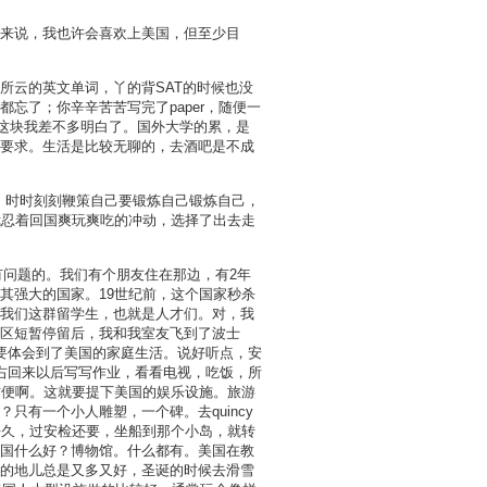
来说，我也许会喜欢上美国，但至少目
所云的英文单词，丫的背SAT的时候也没
忘了；你辛辛苦苦写完了paper，随便一
这块我差不多明白了。国外大学的累，是
要求。生活是比较无聊的，去酒吧是不成
，时时刻刻鞭策自己要锻炼自己锻炼自己，
我忍着回国爽玩爽吃的冲动，选择了出去走
有问题的。我们有个朋友住在那边，有2年
其强大的国家。19世纪前，这个国家秒杀
我们这群留学生，也就是人才们。对，我
区短暂停留后，我和我室友飞到了波士
要体会到了美国的家庭生活。说好听点，安
右回来以后写写作业，看看电视，吃饭，所
方便啊。这就要提下美国的娱乐设施。旅游
有一个小人雕塑，一个碑。去quincy
好久，过安检还要，坐船到那个小岛，就转
国什么好？博物馆。什么都有。美国在教
的地儿总是又多又好，圣诞的时候去滑雪