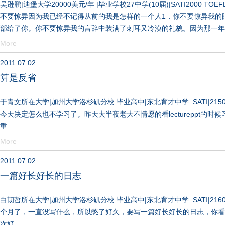
吴逊鹏|迪堡大学20000美元/年 |毕业学校27中学(10届)|SATI20
不要惊异因为我已经不记得从前的我是怎样的一个人1．你不要惊异我的
部给了你。你不要惊异我的言辞中装满了刺耳又冷漠的礼貌。因为那一年
More
2011.07.02
算是反省
于青文所在大学|加州大学洛杉矶分校 毕业高中|东北育才中学 SATⅠ|2150 SAT
今天决定怎么也不学习了。昨天大半夜老大不情愿的看lectureppt的
重
More
2011.07.02
一篇好长好长的日志
白韧哲所在大学|加州大学洛杉矶分校 毕业高中|东北育才中学 SATⅠ|2160 SAT
个月了，一直没写什么，所以憋了好久，要写一篇好长好长的日志，你看
次好