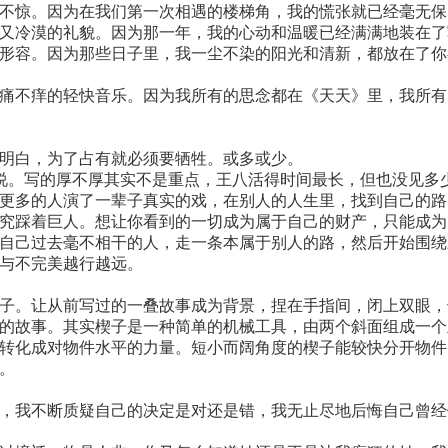
不惊。因为在我们第一次相遇的楼梯角，我的慌张就已经毫无保
又冷漠的礼貌。因为那一年，我的心动和温暖已经满满地装在了
形容。因为那些日子里，我一尘不染的阳光和清新，都放在了你
痛不痒的轻快音乐。因为我所有的思念都在《天天》里，我所有
明白，为了占有就必须要牺牲。或多或少。
说。写的厚不厚其实不是重点，王八活得时间最长，但也没见多
更多的人演了一辈子真实的戏，在别人的人生里，找到自己的路
究踩着巨人。想让你看到的一切成为属于自己的财产，只能成为
自己过去毫不相干的人，走一条本属于别人的路，然后开始围绕
与不完美越行越远。
子。让从前写过的一叠故事成为背景，捏在手指间，闭上双眼，
的故事。其实楔子是一种简单的机械工具，由两个斜面组成一个
转化成对物件水平的力量。短小而阔角度的楔子能较快分开物件
。
，我不断质疑自己的决定是对还是错，我无止尽地后悔自己曾经