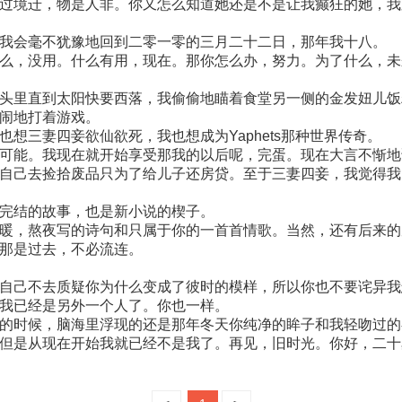
过境迁，物是人非。你又怎么知道她还是不是让我癫狂的她，我
我会毫不犹豫地回到二零一零的三月二十二日，那年我十八。
么，没用。什么有用，现在。那你怎么办，努力。为了什么，未
头里直到太阳快要西落，我偷偷地瞄着食堂另一侧的金发妞儿饭
闹地打着游戏。
想三妻四妾欲仙欲死，我也想成为Yaphets那种世界传奇。
可能。我现在就开始享受那我的以后呢，完蛋。现在大言不惭地
自己去捡拾废品只为了给儿子还房贷。至于三妻四妾，我觉得我
完结的故事，也是新小说的楔子。
暖，熬夜写的诗句和只属于你的一首首情歌。当然，还有后来的
那是过去，不必流连。
自己不去质疑你为什么变成了彼时的模样，所以你也不要诧异我
我已经是另外一个人了。你也一样。
的时候，脑海里浮现的还是那年冬天你纯净的眸子和我轻吻过的
但是从现在开始我就已经不是我了。再见，旧时光。你好，二十