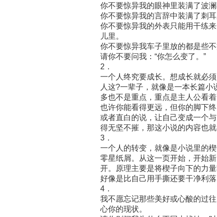
你不要惊异我的眼神里装满了波澜
你不要惊异我的言辞中装满了刺耳
你不要惊异我的外表只能用干练来
儿里。
你不要惊异我车子里放的都是些不
请你不要问我：“你怎么变了。”
2．
一个人终究要成长。想成长就必须
人这?一辈子，就像是一本长篇小
多也不是重点，重点是主人公看着
也许你能看得更远，但你的脚下终
或者直白的说，让自己变成一个与
得无坚不摧，那这小说的内容也就
3．
一个人的转变，就像是小说里的楔
零星纸屑。从这一页开始，开始新
开。原理主要是将楔子向下的力量
好像是比自己用手撕还要干净利落
4．
我不愿忘记那些美好或心酸的过往
心你的现状。