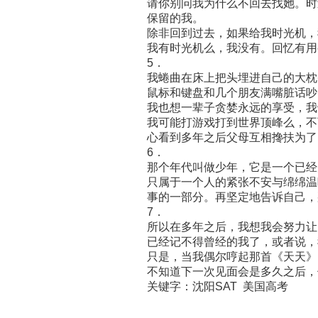
请你别问我为什么不回去找她。时
保留的我。
除非回到过去，如果给我时光机，
我有时光机么，我没有。回忆有用
5．
我蜷曲在床上把头埋进自己的大枕
鼠标和键盘和几个朋友满嘴脏话吵
我也想一辈子贪婪永远的享受，我也
我可能打游戏打到世界顶峰么，不
心看到多年之后父母互相搀扶为了
6．
那个年代叫做少年，它是一个已经
只属于一个人的紧张不安与绵绵温
事的一部分。再坚定地告诉自己，
7．
所以在多年之后，我想我会努力让
已经记不得曾经的我了，或者说，
只是，当我偶尔哼起那首《天天》
不知道下一次见面会是多久之后，
关键字：沈阳SAT 美国高考